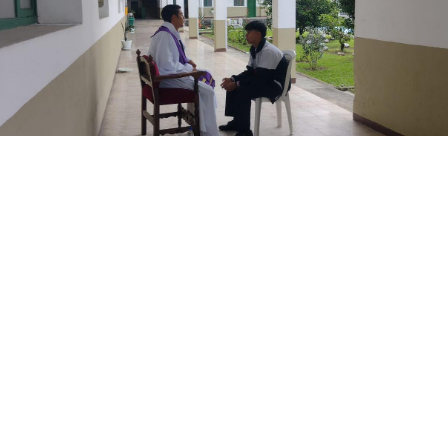
Nuestros estudiantes de grado noveno finalizaron su
preparación para recibir el sacramento de la Confirmación con
actividades como:
Taller preparatorio para la confesión.
✍
Temas relacionados con el pecado.