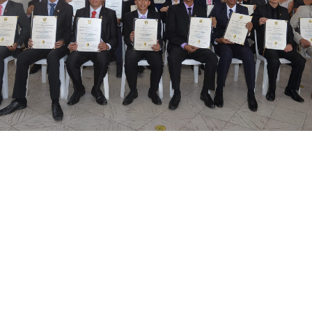
Estamos muy felices de entregar a la sociedad una nueva
generación de Bachilleres Académicos, PROM 2023, nos sentimos
muy orgullosos de haber aportado en su proceso de formación.
Les deseamos muchos éxitos en esta nueva etapa y un camino
lleno de muchas bendiciones
♥️
#SeminarioMenor
#sma
#popayán