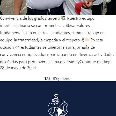
Convivencia de los grados tercero
Nuestro equipo
interdisciplinario se compromete a cultivar valores
fundamentales en nuestros estudiantes, como el trabajo en
equipo, la fraternidad, la empatía y el respeto. ✌
En esta
ocasión, 44 estudiantes se unieron en una jornada de
convivencia enriquecedora, participando en diversas actividades
«Co
diseñadas para promover la sana diversión y
Continue reading
28 de mayo de 2024
1
2
3
…
8
Siguiente