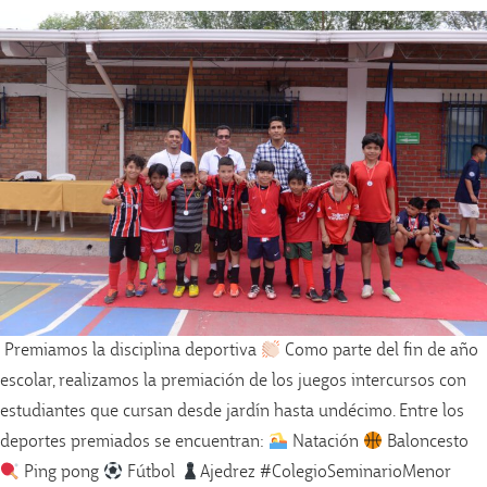
Premiamos la disciplina deportiva
Como parte del fin de año
escolar, realizamos la premiación de los juegos intercursos con
estudiantes que cursan desde jardín hasta undécimo. Entre los
deportes premiados se encuentran:
Natación
Baloncesto
Ping pong
Fútbol
Ajedrez #ColegioSeminarioMenor