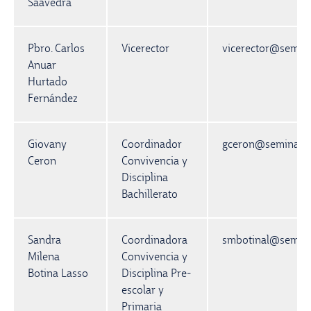
Saavedra
Pbro. Carlos
Vicerector
vicerector@semin
Anuar
Hurtado
Fernández
Giovany
Coordinador
gceron@seminario
Ceron
Convivencia y
Disciplina
Bachillerato
Sandra
Coordinadora
smbotinal@semina
Milena
Convivencia y
Botina Lasso
Disciplina Pre-
escolar y
Primaria