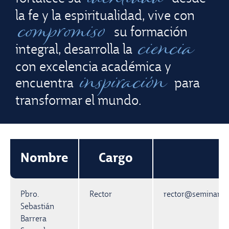
la fe y la espiritualidad, vive con
compromiso
su formación
ciencia
integral, desarrolla la
con excelencia académica y
inspiración
encuentra
para
transformar el mundo.
Nombre
Cargo
E
Pbro.
Rector
rector@seminario
Sebastián
Barrera