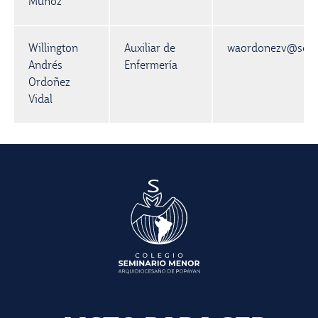
Muñoz
Willington
Auxiliar de
waordonezv@semi
Andrés
Enfermería
Ordoñez
Vidal