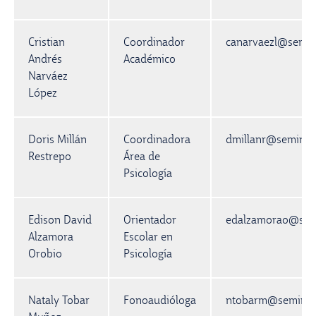
Cristian
Coordinador
canarvaezl@semin
Andrés
Académico
Narváez
López
Doris Millán
Coordinadora
dmillanr@seminar
Restrepo
Área de
Psicología
Edison David
Orientador
edalzamorao@semi
Alzamora
Escolar en
Orobio
Psicología
Nataly Tobar
Fonoaudióloga
ntobarm@seminar